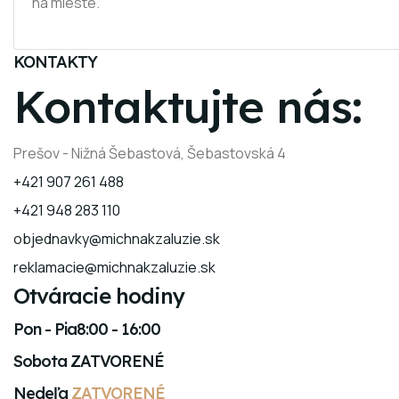
na mieste.
KONTAKTY
Kontaktujte nás:
Prešov - Nižná Šebastová, Šebastovská 4
+421 907 261 488
+421 948 283 110
objednavky@michnakzaluzie.sk
reklamacie@michnakzaluzie.sk
Otváracie hodiny
Pon - Pia
8:00 - 16:00
Sobota
ZATVORENÉ
Nedeľa
ZATVORENÉ