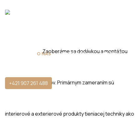
Michňák Žalúzie
Zaoberáme sa dodávkou a montážou
DOMOV
O NÁS
PRODUKTY
KONTAKT
špičkových produktov. Primárnym zameraním sú
+421 907 261 488
interierové a exterierové produkty tieniacej techniky ako