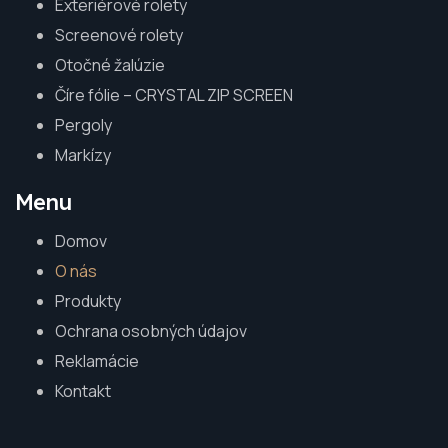
Exteriérové rolety
Screenové rolety
Otočné žalúzie
Číre fólie – CRYSTAL ZIP SCREEN
Pergoly
Markízy
Menu
Domov
O nás
Produkty
Ochrana osobných údajov
Reklamácie
Kontakt