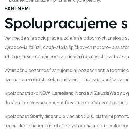
PARTNERI
Spolupracujeme s 
Veríme, že sila spolupráce a zdieľanie odborných znalostí 
výrobcovia žalúzií, dodávatelia špičkových motorov a syst
inteligentných domácností a prinášajú do našich životov kom
Výnimočnú pozornosť venujeme aj bezpečnosti a technick
partnerom v oblasti elektroinštalácií. Táto spolupráca za
Spoločnosti ako
NEVA
,
Lamelland
,
Nordia
či
ZaluzieWeb
sú g
dokázali objektívne ohodnotiť kvalitu a spoľahlivosť produ
Spoločnosť
Somfy
disponuje viac ako 2000 platnými patenta
technické zariadenia inteligentných domácností, spoločnos