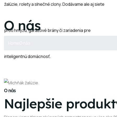
žalúzie, rolety a slnečné clony. Dodávame ale aj siete
O nás
proti hmyzu, garážové brány či zariadenia pre
Home
O nás
inteligentnú domácnosť.
O nás
Najlepšie produkt