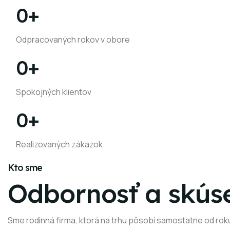
0
+
Odpracovaných rokov v obore
0
+
Spokojných klientov
0
+
Realizovaných zákazok
Kto sme
Odbornosť a skús
Sme rodinná firma, ktorá na trhu pôsobí samostatne od rok