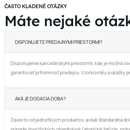
ČASTO KLADENÉ OTÁZKY
Máte nejaké otáz
DISPONUJETE PREDAJNÝMI PRIESTORMI?
Disponujeme kancelárskymi priestormi, kde je možná oso
garantovať prítomnosť predajcu. Vzorkovníky a ukážky p
AKÁ JE DODACIA DOBA?
Závisí to od jednotlivých produktov, avšak štandardná d
prípade špecifických objednávok (atypické žalúzie, po