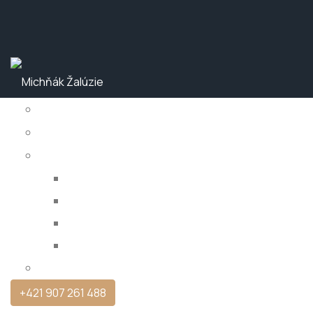
DOMOV
O NÁS
PRODUKTY
Interiérové produkty
Exteriérové produkty
Siete proti hmyzu
Riadiace jednotky
KONTAKT
+421 907 261 488