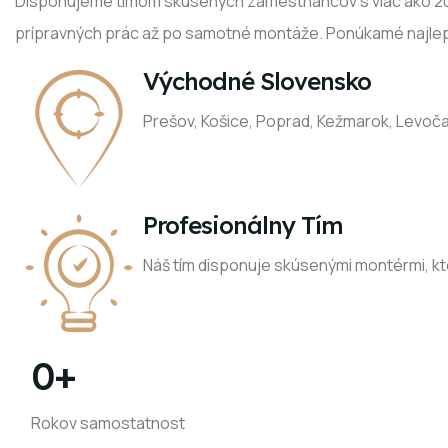
Disponujeme tímom skúsených zamestnancov s viac ako 20 
prípravných prác až po samotné montáže. Ponúkamé najlep
Východné Slovensko
Prešov, Košice, Poprad, Kežmarok, Levoč
Profesionálny Tím
Náš tím disponuje skúsenými montérmi, kto
0
+
Rokov samostatnost