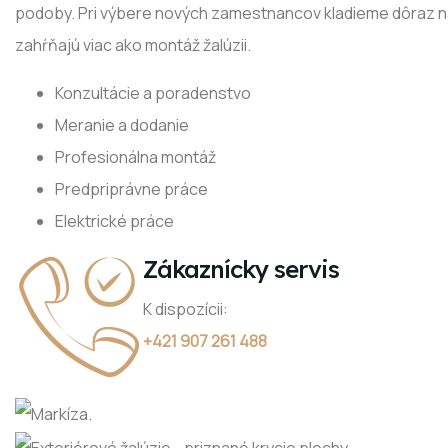
podoby. Pri výbere nových zamestnancov kladieme dôraz na
zahŕňajú viac ako montáž žalúzii.
Konzultácie a poradenstvo
Meranie a dodanie
Profesionálna montáž
Predpriprávne práce
Elektrické práce
Zákaznícky servis
K dispozícii:
+421 907 261 488